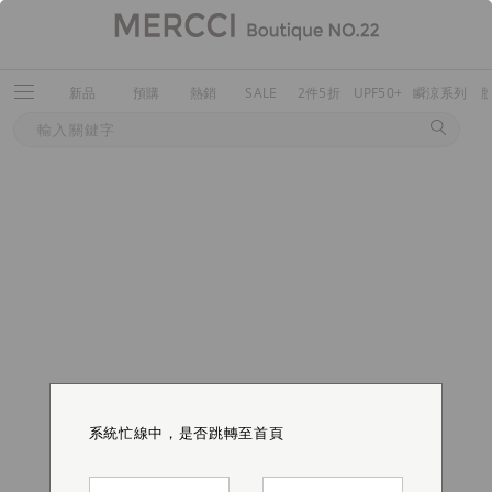
新品
預購
熱銷
SALE
2件5折
UPF50+
瞬涼系列
系統忙線中，是否跳轉至首頁
系統忙線中，是否跳轉至首頁
系統忙線中，是否跳轉至首頁
系統忙線中，是否跳轉至首頁
系統忙線中，是否跳轉至首頁