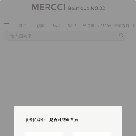
新品
預購
熱銷
SALE
2件5折
UPF50+
瞬涼系列
系統忙線中，是否跳轉至首頁
系統忙線中，是否跳轉至首頁
系統忙線中，是否跳轉至首頁
系統忙線中，是否跳轉至首頁
系統忙線中，是否跳轉至首頁