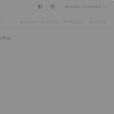
LOGIN
MYPAGE
WISHLIST
CART
0
2件5折