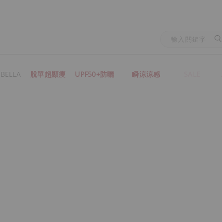
BELLA
脫單超顯瘦
UPF50+防曬
瞬涼涼感
SALE