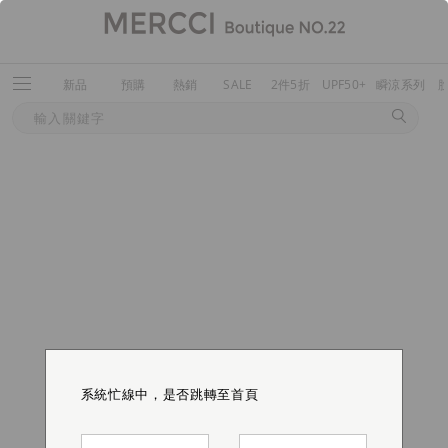
新品
預購
熱銷
SALE
2件5折
UPF50+
瞬涼系列
系統忙線中，是否跳轉至首頁
系統忙線中，是否跳轉至首頁
系統忙線中，是否跳轉至首頁
系統忙線中，是否跳轉至首頁
系統忙線中，是否跳轉至首頁