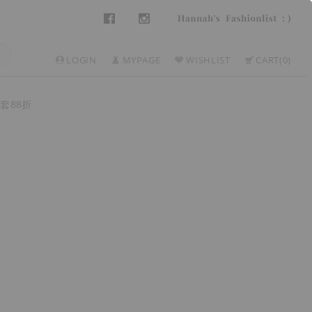
LOGIN
MYPAGE
WISHLIST
CART
0
套88折