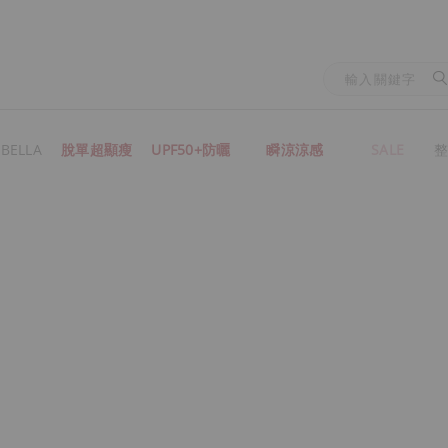
BELLA
脫單超顯瘦
UPF50+防曬
瞬涼涼感
SALE
整