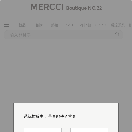
新品
預購
熱銷
SALE
2件5折
UPF50+
瞬涼系列
系統忙線中，是否跳轉至首頁
系統忙線中，是否跳轉至首頁
系統忙線中，是否跳轉至首頁
系統忙線中，是否跳轉至首頁
系統忙線中，是否跳轉至首頁