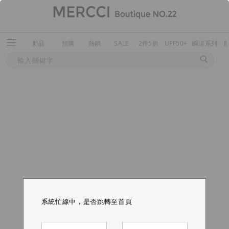
新品
預購
熱銷
SALE
2件5折
UPF50+
瞬涼系列
系統忙線中，是否跳轉至首頁
系統忙線中，是否跳轉至首頁
系統忙線中，是否跳轉至首頁
系統忙線中，是否跳轉至首頁
系統忙線中，是否跳轉至首頁