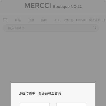
新品
預購
熱銷
SALE
2件5折
UPF50+
瞬涼系列
系統忙線中，是否跳轉至首頁
系統忙線中，是否跳轉至首頁
系統忙線中，是否跳轉至首頁
系統忙線中，是否跳轉至首頁
系統忙線中，是否跳轉至首頁