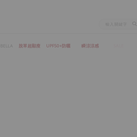
BELLA
脫單超顯瘦
UPF50+防曬
瞬涼涼感
SALE