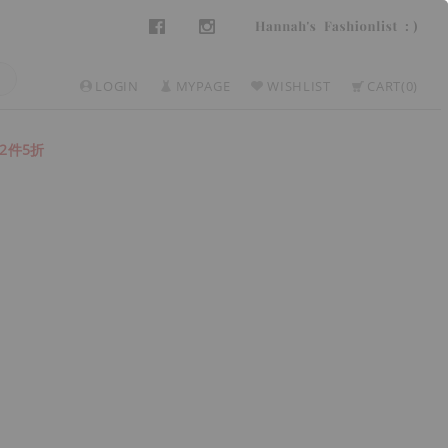
LOGIN
MYPAGE
WISHLIST
CART
0
2件5折