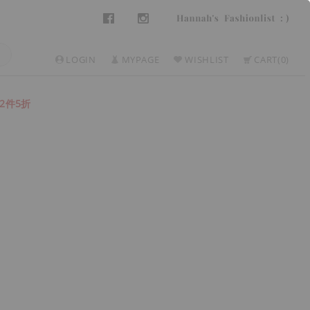
LOGIN
MYPAGE
WISHLIST
CART
0
2件5折