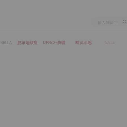
BELLA
脫單超顯瘦
UPF50+防曬
瞬涼涼感
SALE