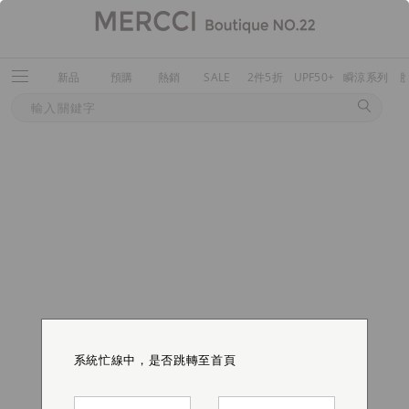
新品
預購
熱銷
SALE
2件5折
UPF50+
瞬涼系列
系統忙線中，是否跳轉至首頁
系統忙線中，是否跳轉至首頁
系統忙線中，是否跳轉至首頁
系統忙線中，是否跳轉至首頁
系統忙線中，是否跳轉至首頁