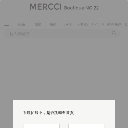
新品
預購
熱銷
SALE
2件5折
UPF50+
瞬涼系列
系統忙線中，是否跳轉至首頁
系統忙線中，是否跳轉至首頁
系統忙線中，是否跳轉至首頁
系統忙線中，是否跳轉至首頁
系統忙線中，是否跳轉至首頁