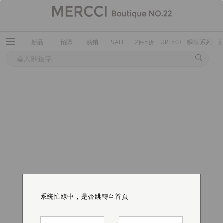
新品
預購
熱銷
SALE
2件5折
UPF50+
瞬涼系列
系統忙線中，是否跳轉至首頁
系統忙線中，是否跳轉至首頁
系統忙線中，是否跳轉至首頁
系統忙線中，是否跳轉至首頁
系統忙線中，是否跳轉至首頁