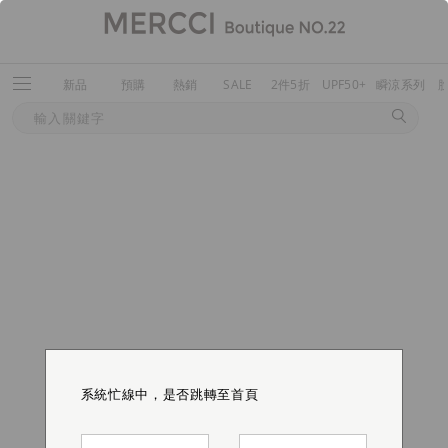
新品
預購
熱銷
SALE
2件5折
UPF50+
瞬涼系列
系統忙線中，是否跳轉至首頁
系統忙線中，是否跳轉至首頁
系統忙線中，是否跳轉至首頁
系統忙線中，是否跳轉至首頁
系統忙線中，是否跳轉至首頁