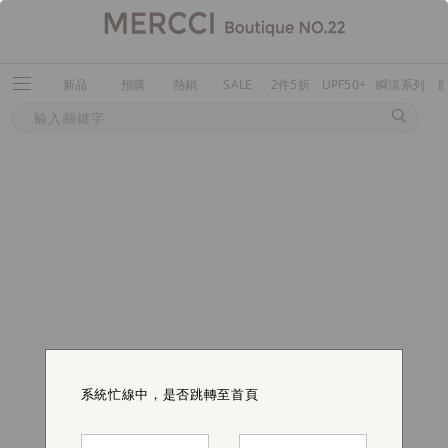
新品
預購
熱銷
SALE
2件5折
UPF50+
瞬涼系列
系統忙線中，是否跳轉至首頁
系統忙線中，是否跳轉至首頁
系統忙線中，是否跳轉至首頁
系統忙線中，是否跳轉至首頁
系統忙線中，是否跳轉至首頁