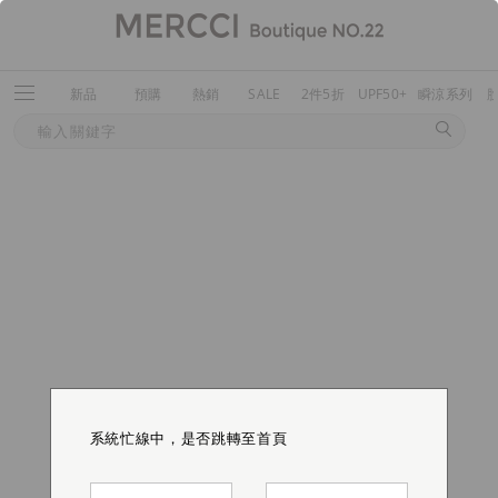
新品
預購
熱銷
SALE
2件5折
UPF50+
瞬涼系列
系統忙線中，是否跳轉至首頁
系統忙線中，是否跳轉至首頁
系統忙線中，是否跳轉至首頁
系統忙線中，是否跳轉至首頁
系統忙線中，是否跳轉至首頁