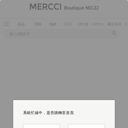
新品
預購
熱銷
SALE
2件5折
UPF50+
瞬涼系列
系統忙線中，是否跳轉至首頁
系統忙線中，是否跳轉至首頁
系統忙線中，是否跳轉至首頁
系統忙線中，是否跳轉至首頁
系統忙線中，是否跳轉至首頁