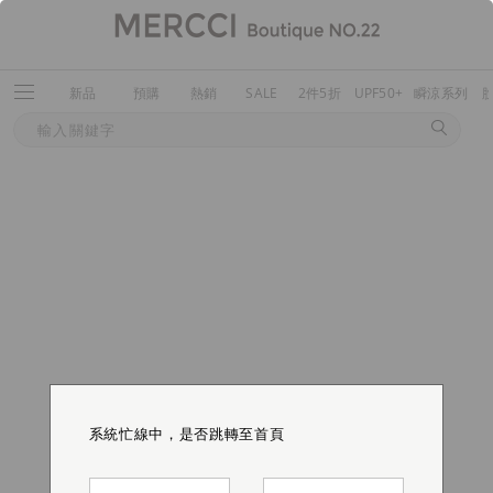
新品
預購
熱銷
SALE
2件5折
UPF50+
瞬涼系列
系統忙線中，是否跳轉至首頁
系統忙線中，是否跳轉至首頁
系統忙線中，是否跳轉至首頁
系統忙線中，是否跳轉至首頁
系統忙線中，是否跳轉至首頁