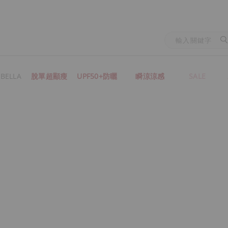
BELLA
脫單超顯瘦
UPF50+防曬
瞬涼涼感
SALE