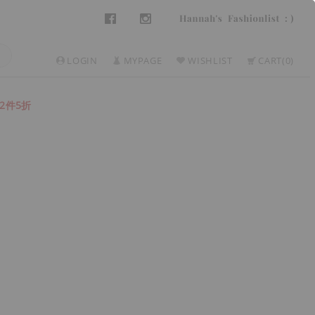
LOGIN
MYPAGE
WISHLIST
CART
0
2件5折