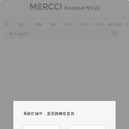
新品
預購
熱銷
SALE
2件5折
UPF50+
瞬涼系列
系統忙線中，是否跳轉至首頁
系統忙線中，是否跳轉至首頁
系統忙線中，是否跳轉至首頁
系統忙線中，是否跳轉至首頁
系統忙線中，是否跳轉至首頁