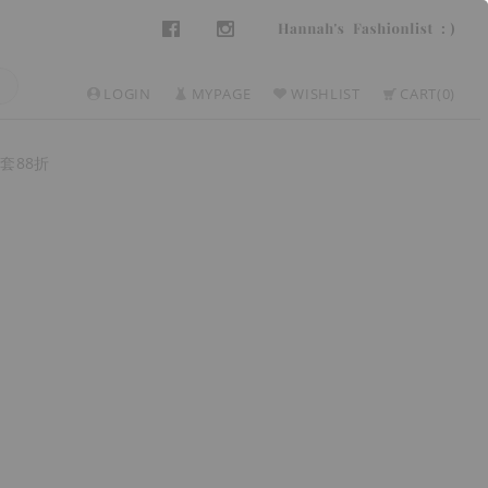
LOGIN
MYPAGE
WISHLIST
CART
0
套88折