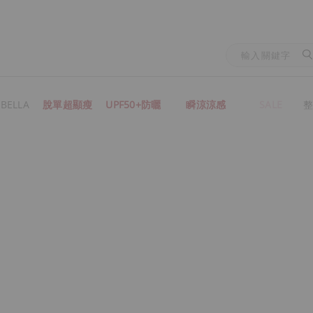
BELLA
脫單超顯瘦
UPF50+防曬
瞬涼涼感
SALE
整