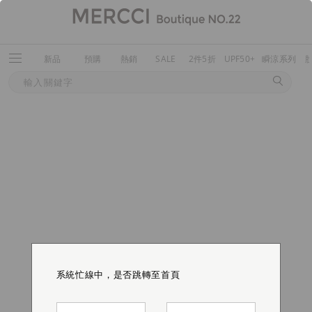
新品
預購
熱銷
SALE
2件5折
UPF50+
瞬涼系列
系統忙線中，是否跳轉至首頁
系統忙線中，是否跳轉至首頁
系統忙線中，是否跳轉至首頁
系統忙線中，是否跳轉至首頁
系統忙線中，是否跳轉至首頁