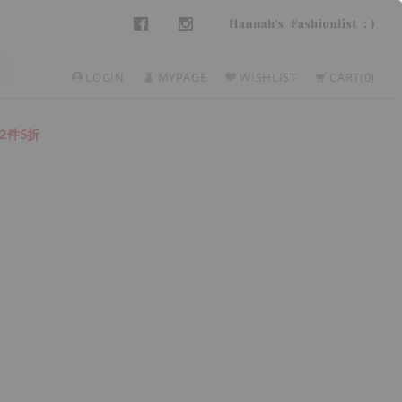
LOGIN
MYPAGE
WISHLIST
CART
0
2件5折