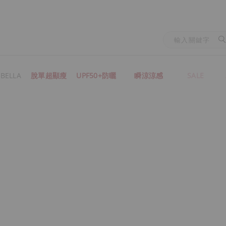
BELLA
脫單超顯瘦
UPF50+防曬
瞬涼涼感
SALE