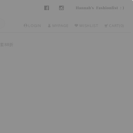
LOGIN
MYPAGE
WISHLIST
CART
0
套88折