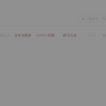
BELLA
脫單超顯瘦
UPF50+防曬
瞬涼涼感
SALE
整