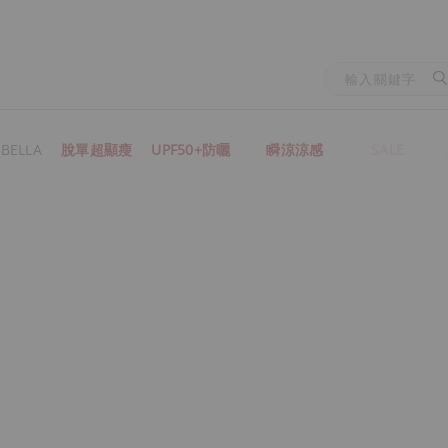
BELLA
脫單超顯瘦
UPF50+防曬
瞬涼涼感
SALE