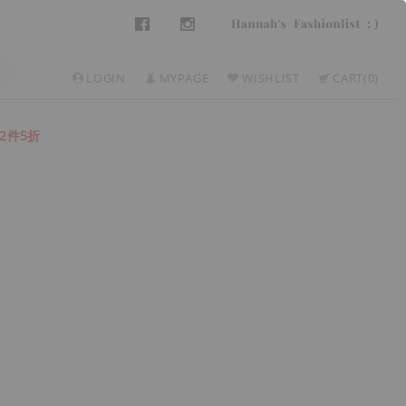
LOGIN
MYPAGE
WISHLIST
CART
0
2件5折