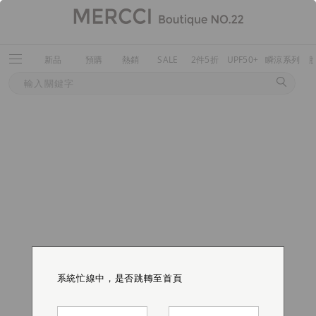
新品
預購
熱銷
SALE
2件5折
UPF50+
瞬涼系列
系統忙線中，是否跳轉至首頁
系統忙線中，是否跳轉至首頁
系統忙線中，是否跳轉至首頁
系統忙線中，是否跳轉至首頁
系統忙線中，是否跳轉至首頁