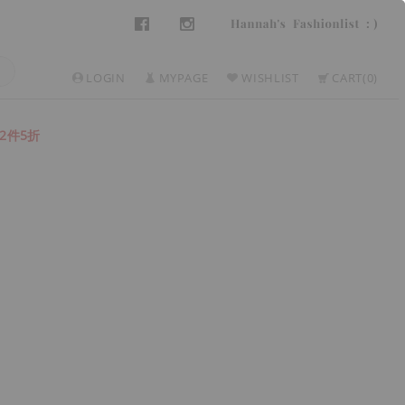
LOGIN
MYPAGE
WISHLIST
CART
0
2件5折