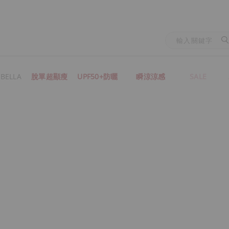
BELLA
脫單超顯瘦
UPF50+防曬
瞬涼涼感
SALE