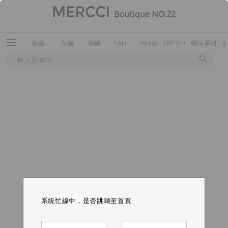
新品
預購
熱銷
SALE
2件5折
UPF50+
瞬涼系列
系統忙線中，是否跳轉至首頁
系統忙線中，是否跳轉至首頁
系統忙線中，是否跳轉至首頁
系統忙線中，是否跳轉至首頁
系統忙線中，是否跳轉至首頁