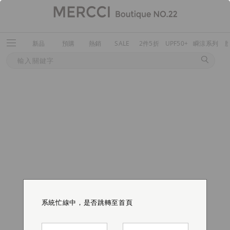
新品
預購
熱銷
SALE
2件5折
UPF50+
瞬涼系列
系統忙線中，是否跳轉至首頁
系統忙線中，是否跳轉至首頁
系統忙線中，是否跳轉至首頁
系統忙線中，是否跳轉至首頁
系統忙線中，是否跳轉至首頁