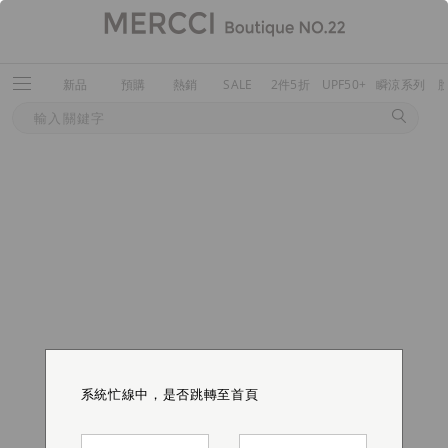
新品
預購
熱銷
SALE
2件5折
UPF50+
瞬涼系列
系統忙線中，是否跳轉至首頁
系統忙線中，是否跳轉至首頁
系統忙線中，是否跳轉至首頁
系統忙線中，是否跳轉至首頁
系統忙線中，是否跳轉至首頁