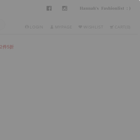
LOGIN
MYPAGE
WISHLIST
CART
0
2件5折