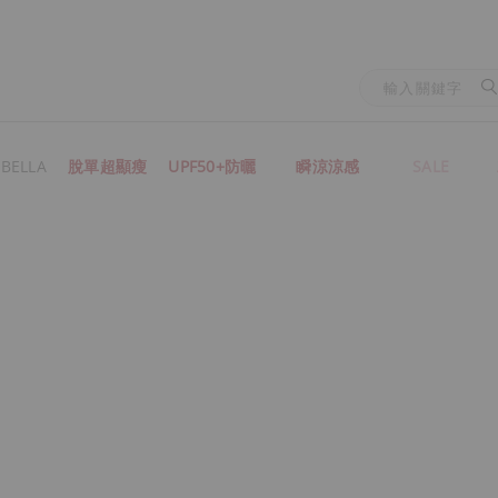
BELLA
脫單超顯瘦
UPF50+防曬
瞬涼涼感
SALE