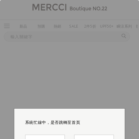
新品
預購
熱銷
SALE
2件5折
UPF50+
瞬涼系列
系統忙線中，是否跳轉至首頁
系統忙線中，是否跳轉至首頁
系統忙線中，是否跳轉至首頁
系統忙線中，是否跳轉至首頁
系統忙線中，是否跳轉至首頁