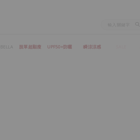
BELLA
脫單超顯瘦
UPF50+防曬
瞬涼涼感
SALE