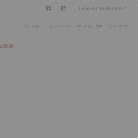
LOGIN
MYPAGE
WISHLIST
CART
0
2件5折