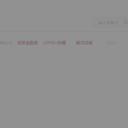
BELLA
脫單超顯瘦
UPF50+防曬
瞬涼涼感
SALE