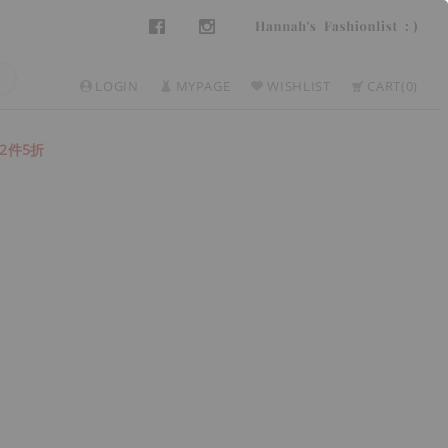
LOGIN
MYPAGE
WISHLIST
CART
0
2件5折