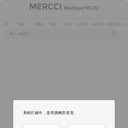
新品
預購
熱銷
SALE
2件5折
UPF50+
瞬涼系列
系統忙線中，是否跳轉至首頁
系統忙線中，是否跳轉至首頁
系統忙線中，是否跳轉至首頁
系統忙線中，是否跳轉至首頁
系統忙線中，是否跳轉至首頁