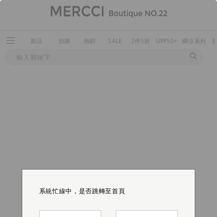
新品
預購
熱銷
SALE
2件5折
UPF50+
瞬涼系列
系統忙線中，是否跳轉至首頁
系統忙線中，是否跳轉至首頁
系統忙線中，是否跳轉至首頁
系統忙線中，是否跳轉至首頁
系統忙線中，是否跳轉至首頁