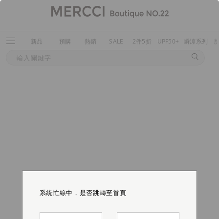
新品
預購
熱銷
SALE
2件5折
UPF50+
瞬涼系列
系統忙線中，是否跳轉至首頁
系統忙線中，是否跳轉至首頁
系統忙線中，是否跳轉至首頁
系統忙線中，是否跳轉至首頁
系統忙線中，是否跳轉至首頁