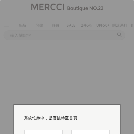
新品
預購
熱銷
SALE
2件5折
UPF50+
瞬涼系列
系統忙線中，是否跳轉至首頁
系統忙線中，是否跳轉至首頁
系統忙線中，是否跳轉至首頁
系統忙線中，是否跳轉至首頁
系統忙線中，是否跳轉至首頁