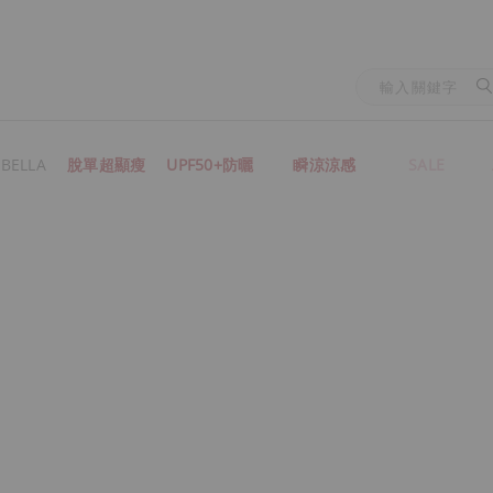
BELLA
脫單超顯瘦
UPF50+防曬
瞬涼涼感
SALE