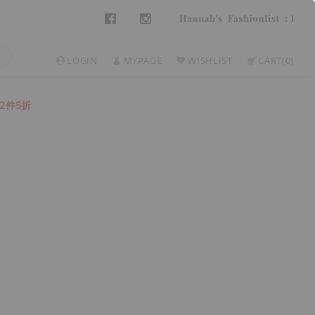
LOGIN
MYPAGE
WISHLIST
CART
0
2件5折