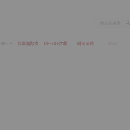
BELLA
脫單超顯瘦
UPF50+防曬
瞬涼涼感
SALE