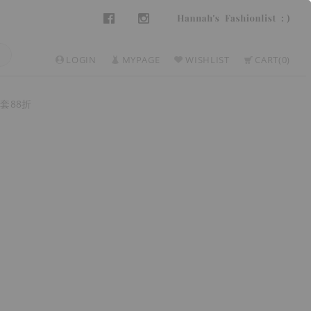
LOGIN
MYPAGE
WISHLIST
CART
0
套88折