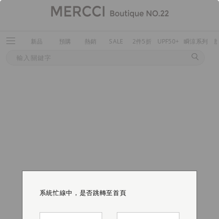
新品
預購
熱銷
SALE
2件5折
UPF50+
瞬涼系列
系統忙線中，是否跳轉至首頁
系統忙線中，是否跳轉至首頁
系統忙線中，是否跳轉至首頁
系統忙線中，是否跳轉至首頁
系統忙線中，是否跳轉至首頁