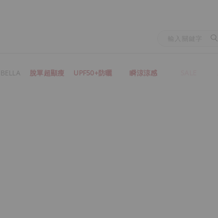
BELLA
脫單超顯瘦
UPF50+防曬
瞬涼涼感
SALE