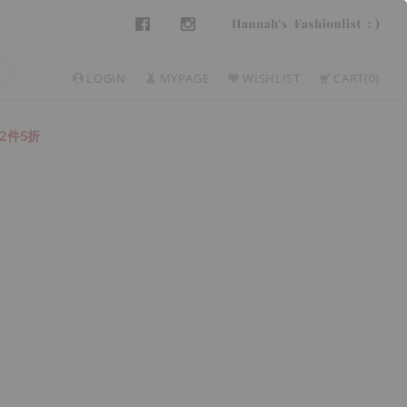
LOGIN
MYPAGE
WISHLIST
CART
0
2件5折