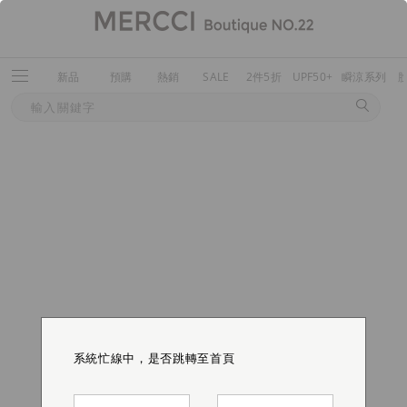
新品
預購
熱銷
SALE
2件5折
UPF50+
瞬涼系列
系統忙線中，是否跳轉至首頁
系統忙線中，是否跳轉至首頁
系統忙線中，是否跳轉至首頁
系統忙線中，是否跳轉至首頁
系統忙線中，是否跳轉至首頁