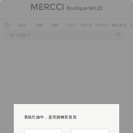
新品
預購
熱銷
SALE
2件5折
UPF50+
瞬涼系列
系統忙線中，是否跳轉至首頁
系統忙線中，是否跳轉至首頁
系統忙線中，是否跳轉至首頁
系統忙線中，是否跳轉至首頁
系統忙線中，是否跳轉至首頁