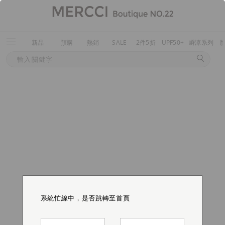
新品
預購
熱銷
SALE
2件5折
UPF50+
瞬涼系列
系統忙線中，是否跳轉至首頁
系統忙線中，是否跳轉至首頁
系統忙線中，是否跳轉至首頁
系統忙線中，是否跳轉至首頁
系統忙線中，是否跳轉至首頁