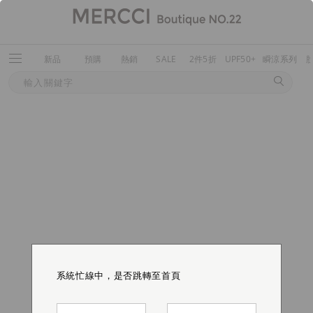
新品
預購
熱銷
SALE
2件5折
UPF50+
瞬涼系列
系統忙線中，是否跳轉至首頁
系統忙線中，是否跳轉至首頁
系統忙線中，是否跳轉至首頁
系統忙線中，是否跳轉至首頁
系統忙線中，是否跳轉至首頁