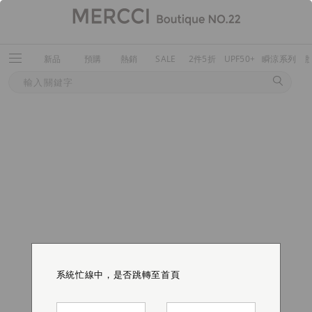
新品
預購
熱銷
SALE
2件5折
UPF50+
瞬涼系列
系統忙線中，是否跳轉至首頁
系統忙線中，是否跳轉至首頁
系統忙線中，是否跳轉至首頁
系統忙線中，是否跳轉至首頁
系統忙線中，是否跳轉至首頁