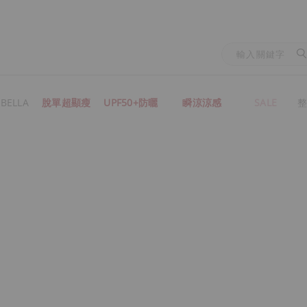
BELLA
脫單超顯瘦
UPF50+防曬
瞬涼涼感
SALE
整