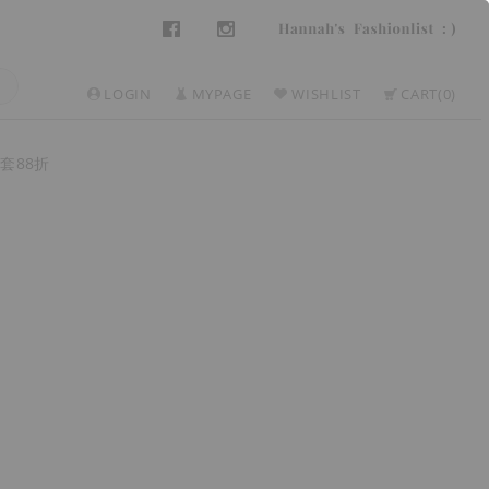
LOGIN
MYPAGE
WISHLIST
CART
0
套88折