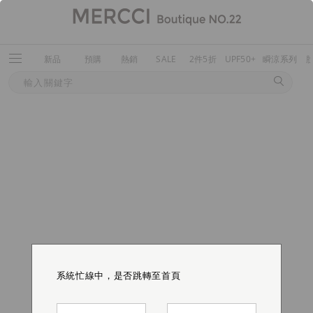
新品
預購
熱銷
SALE
2件5折
UPF50+
瞬涼系列
系統忙線中，是否跳轉至首頁
系統忙線中，是否跳轉至首頁
系統忙線中，是否跳轉至首頁
系統忙線中，是否跳轉至首頁
系統忙線中，是否跳轉至首頁